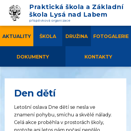
Praktická škola a Základní
škola Lysá nad Labem
příspěvková organizace
AKTUALITY
ŠKOLA
DRUŽINA
FOTOGALERIE
DOKUMENTY
KONTAKTY
Den dětí
Letošní oslava Dne dětí se nesla ve
znamení pohybu, smíchu a skvělé nálady.
Celá akce proběhla v prostorách školy,
protože ani letos nám počasí nepřálo.