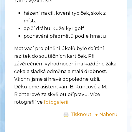
Žáci si vyzkoušeli:
házení na cíl, lovení rybiček, skok z
místa
opičí dráhu, kuželky i golf
poznávání předmětů podle hmatu
Motivací pro plnění úkolů bylo sbírání
razítek do soutěžních kartiček. Při
závěrečném vyhodnocení na každého žáka
čekala sladká odměna a malá drobnost.
Všichni jsme si hravé dopoledne užili.
Děkujeme asistentkám B. Kuncové a M.
Richterové za skvělou přípravu. Více
fotografií ve
fotogalerii
.
Tisknout
↑ Nahoru