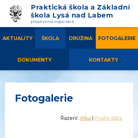
Praktická škola a Základní
škola Lysá nad Labem
příspěvková organizace
AKTUALITY
ŠKOLA
DRUŽINA
FOTOGALERIE
DOKUMENTY
KONTAKTY
Fotogalerie
Řazení:
Alba
|
Podle data