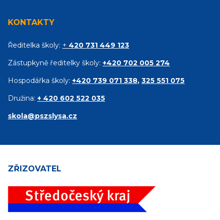
KONTAKTY
Ředitelka školy:
+
420 731 449 123
Zástupkyně ředitelky školy:
+420 702 005 274
Hospodářka školy:
+420 739 071 338
,
325 551 075
Družina:
+ 420 602 522 035
skola@pszslysa.cz
ZŘIZOVATEL